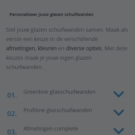
Personaliseer jouw glazen schuifwanden
Stel jouw glazen schuifwanden samen. Maak als
eerste een keuze in de verschillende
afmetingen
,
kleuren
en
diverse opties
. Met deze
keuzes maak je jouw eigen glazen
schuifwanden.
Greenline glasschuifwanden
01.
Greenline glasschuifwanden
Profiline glasschuifwanden
02.
3 Rails: 2000, 2500 en 3000 x 2200
Kleuren
Profiline glasschuifwanden
Afmetingen complete
Wit structuurlak (RAL 9010)
03.
Antraciet structuurlak