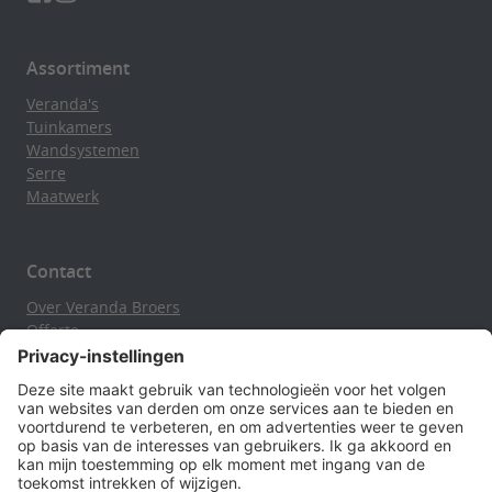
Assortiment
Veranda's
Tuinkamers
Wandsystemen
Serre
Maatwerk
Contact
Over Veranda Broers
Offerte
Contact en route
Verasol Brochure
Privacyverklaring
Openingstijden