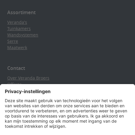
Assortiment
Veranda's
Tuinkamers
Wandsystemen
Serre
Maatwerk
Contact
Over Veranda Broers
Offerte
Contact en route
Verasol Brochure
Privacyverklaring
Openingstijden
Maandag
13.00 - 18.00 uur