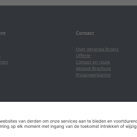
ent
Contact
Over Veranda Broers
s
Offerte
emen
Contact en route
Verasol Brochure
Privacyverklaring