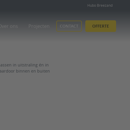
Hubo Breezand
Over ons
Projecten
CONTACT
OFFERTE
ssen in uitstraling én in
 waardoor binnen en buiten