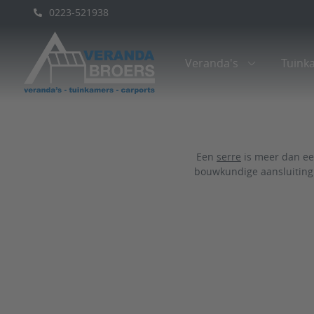
0223-521938
Veranda's
Tuink
Een
serre
is meer dan een
bouwkundige aansluiting. 