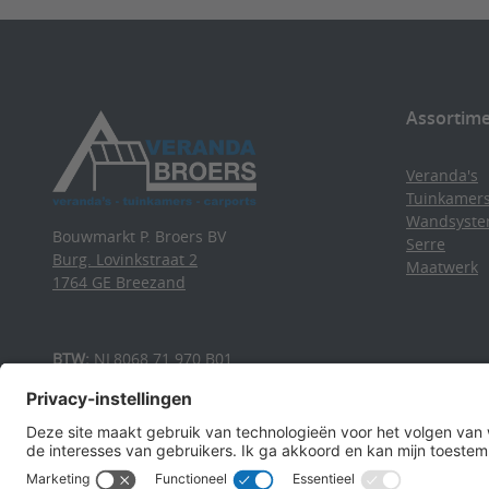
Assortim
Veranda's
Tuinkamer
Wandsyst
Bouwmarkt P. Broers BV
Serre
Burg. Lovinkstraat 2
Maatwerk
1764 GE Breezand
BTW:
NL8068.71.970.B01
KvK:
37080077
T:
0223-521938
E:
info@verandabroers.nl